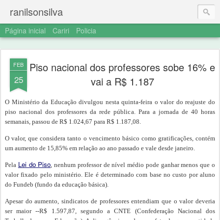
ranilsonsilva
Página inicial
Cariri
Policia
Piso nacional dos professores sobe 16% e
FEB
25
vai a R$ 1.187
O Ministério da Educação divulgou nesta quinta-feira o valor do reajuste do
piso nacional dos professores da rede pública. Para a jornada de 40 horas
semanais, passou de R$ 1.024,67 para R$ 1.187,08.
O valor, que considera tanto o vencimento básico como gratificações, contém
um aumento de 15,85% em relação ao ano passado e vale desde janeiro.
Lei do Piso
Pela
, nenhum professor de nível médio pode ganhar menos que o
valor fixado pelo ministério. Ele é determinado com base no custo por aluno
do Fundeb (fundo da educação básica).
Apesar do aumento, sindicatos de professores entendiam que o valor deveria
ser maior --R$ 1.597,87, segundo a CNTE (Confederação Nacional dos