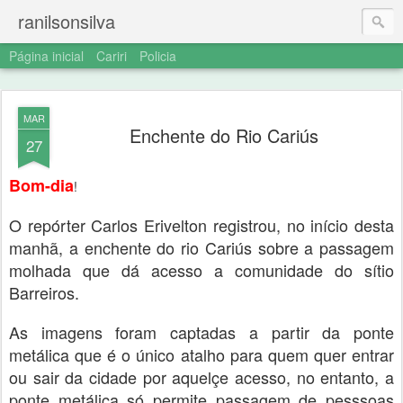
ranilsonsilva
Página inicial
Cariri
Policia
MAR
Enchente do Rio Cariús
27
Bom-dia
!
O repórter Carlos Erivelton registrou, no início desta
manhã, a enchente do rio Cariús sobre a passagem
molhada que dá acesso a comunidade do sítio
Barreiros.
As imagens foram captadas a partir da ponte
metálica que é o único atalho para quem quer entrar
ou sair da cidade por aquelçe acesso, no entanto, a
ponte metálica só permite passagem de pesssoas