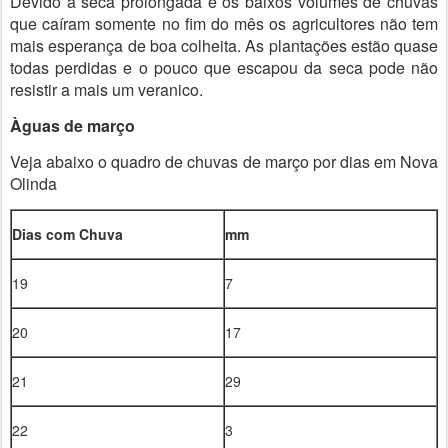
Devido a seca prolongada e os baixos volumes de chuvas
que caíram somente no fim do mês os agricultores não tem
mais esperança de boa colheita. As plantações estão quase
todas perdidas e o pouco que escapou da seca pode não
resistir a mais um veranico.
Àguas de março
Veja abaixo o quadro de chuvas de março por dias em Nova
Olinda
Dias com Chuva
mm
19
7
20
17
21
29
22
3