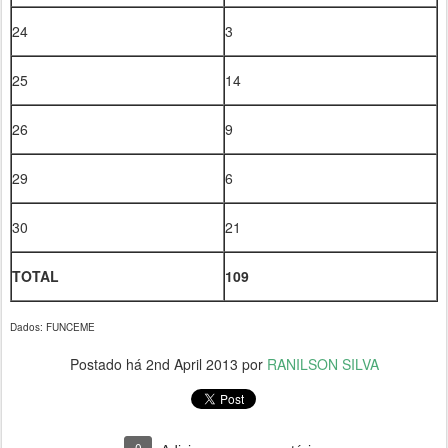
24
3
25
14
26
9
29
6
30
21
TOTAL
109
Dados: FUNCEME
Postado há
2nd April 2013
por
RANILSON SILVA
0