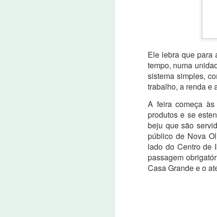
Idilvan Alencar questiona m
JUL
6
06 de julho de 2022
O deputado federal Idilvan Alencar (PDT
Ele lebra que para 
ministro da Controladoria Geral da Uni
tempo, numa unidad
sistema simples, co
trabalho, a renda e 
J
A feira começa às
06
produtos e se este
beju que são servid
A 
público de Nova Oli
Ge
lado do Centro de 
C
do
passagem obrigatóri
p
Casa Grande e o ate
Polícia cumpre 30 mandados
JUN
2
2 de junho de 2022