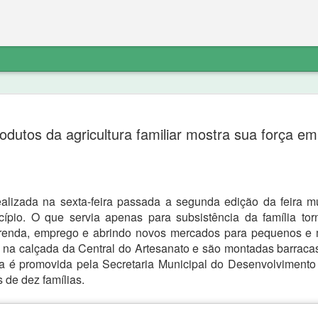
etratação sobre
“diferente do noticiado anteriorment
do PT não explica o destino do dinhe
rodutos da agricultura familiar mostra sua força e
não havia denúncia do Ministério Pú
Ferreira de Sousa e que a “noittia cri
ico a exclusão do link de noticia
próprio Ministério Público porque “o 
va.com/2020/09/nova-olindapresidente-
suporte probatório algum, e não se 
atação sobre os fatos:
indicar elementos para que as suas 
alizada na sexta-feira passada a segunda edição da feira mu
icípio. O que servia apenas para subsistência da família t
renda, emprego e abrindo novos mercados para pequenos e m
na calçada da Central do Artesanato e são montadas barracas 
ira é promovida pela Secretaria Municipal do Desenvolvimento
 de dez famílias.