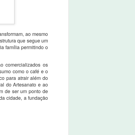
 transformam, ao mesmo
strutura que segue um
a família permitindo o
o comercializados os
nsumo como o café e o
co para atrair além do
ral do Artesanato e ao
ém de ser um ponto de
 da cidade, a fundação