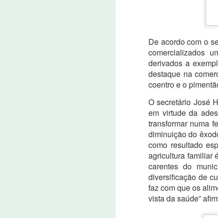
v
Pereira e Maria Zilma da Silva
a
Pereira que nasceram e moraram
nu
por muitos anos no sítio Barreiros
na zona rural de Nova Olinda.
Empresa do saneamento bási
OCT
De acordo com o sec
17
17 de outubro de 2022
comercializados u
derivados a exemp
Oportunidades são para Nova Olinda, Sant
destaque na comerc
Além de Fortaleza e muitas outras cidade
coentro e o pimentã
A Aegea, grupo líder em saneamento pri
O secretário José 
2023.
em virtude da ades
transformar numa fe
A
diminuição do êxodo
como resultado esp
2
agricultura familiar
carentes do muni
O 
diversificação de c
s
No
faz com que os ali
es
vista da saúde” afir
es
a