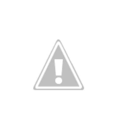
Ônibus despenca de barranco, e três jogadores de
UL
23
Aurora morrem em Caririaçu
 de julho de 2022
a tragédia foi registrada na estrada de Caririaçu, Ceará, no início da
rde deste sábado, dia 23 de julho. Um ônibus do transporte escolar do
unicípio de Aurora que levava a delegação da seleção daquele
unicípio composta por vinte atletas para um jogo amistoso na cidade
e Santana do Cariri, despencou de um barranco próximo a Caririaçu
m trecho de estrada bastante conhecido por ribanceiras e de curvas.
Etapa seletiva do Circuito Sesc Junino acontece em
UL
7
Pentecoste
de julho de 2022
ssa semana, o Circuito Sesc Junino promove a seletiva com as
adrilhas da macrorregião Litoral Oeste/Vale do Curu, com
rticipação de quadrilhas dos municípios de Umirim, Itapipoca,
araipaba, Paracuru, Itapajé, General Sampaio e Pentecoste. As
resentações acontecem na sexta-feira (08) e no sábado (09), a partir
s 20h, no Ginásio Poliesportivo Carneirão, em Pentecoste.