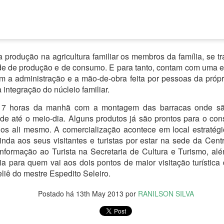
inistros sobre corrupção no MEC
-CE) faz questionamentos ao ministro da Educação, Victor Godoy, e o
a produção na agricultura familiar os membros da família, se
ão, Wagner de Campos, sobre os escândalos de corrupção no MEC.
e de produção e de consumo. E para tanto, contam com uma e
m a administração e a mão-de-obra feita por pessoas da própri
Senac Ceará oferta cursos para trabalhadores do
a integração do núcleio familiar.
UL
6
comércio
 7 horas da manhã com a montagem das barracas onde sã
 de julho de 2022
nde até o meio-dia. Alguns produtos já são prontos para o co
os ali mesmo. A comercialização acontece em local estratégi
Pesquisa Mensal do Comércio, divulgada pelo Instituto Brasileiro de
nda aos seus visitantes e turistas por estar na sede da Cent
ografia e Estatística (IBGE) no dia 10, aponta que o comércio no
Informação ao Turista na Secretaria de Cultura e Turismo, al
eará cresceu 18,5% desde 2021. O índice é até quatro vezes maior
 que a média nacional no período. O cenário estadual é favorável
a para quem vai aos dois pontos de maior visitação turística
ara quem busca novas oportunidades de trabalho.
liê do mestre Espedito Seleiro.
Postado há
13th May 2013
por
RANILSON SILVA
 em altaneira em mais uma etapa da operação 'salus'