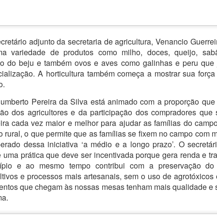
otação no primeiro turno no último dia 2. Desde o comparecimento
O ganho trimestral veio dentro da
"inadiáveis" e para as quais não
ssim como as votações para Lula e Bolsonaro e os votos brancos e
expectativa do mercado, que
há recursos suficientes previstos
los repetem um cenário quase idênticos nos dois turnos.
projetava ganhos entre R$ 42
para o ano que vem.
bilhões e R$ 53,5 bilhões.
co abre inscrições par trainee
retário adjunto da secretaria de agricultura, Venancio Guerre
ma variedade de produtos como milho, doces, queijo, sa
lo do beju e também ovos e aves como galinhas e peru que
ana do Cariri, Juazeiro do Norte, Caririaçu, Missão Velha, no Cariri.
ialização. A horticultura também começa a mostrar sua forç
s na região metroploitana e interior do Ceará
o.
vado no país, está com inscrições abertas para o Programa de Trainee
Humberto Pereira da Silva está animado com a proporção que
ão dos agricultores e da participação dos compradores que
ira cada vez maior e melhor para ajudar as famílias do campo”
Idilvan Alencar lança hoje sua campanha em Nova
UG
 rural, o que permite que as famílias se fixem no campo com m
20
Olinda
erado dessa iniciativa ‘a médio e a longo prazo’. O secretár
0 de agosto de 2022
 é uma prática que deve ser incentivada porque gera renda e tr
cípio e ao mesmo tempo contribui com a preservação do
deputado federal Idilvan Alencar lança hoje (20), em Nova Olinda, a
ultivos e processos mais artesanais, sem o uso de agrotóxicos 
ua campanha de recondução à Câmara Federal na região do Cariri, em
va Olinda, cidade onde Idilvan tem raízes familiares. A concentração
mentos que chegam às nossas mesas tenham mais qualidade e 
tá marcada para as 18h, ao lado da Escola Padre Luís Filgueiras,
ma.
cola em que Idilvan estudou e sua mãe foi diretora por mais de 20
nos.