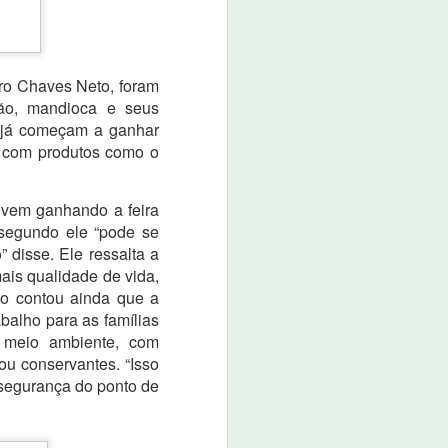
boné custa o valor de R$ 80,00.
O evento promete não apenas
movimentar a economia da
cidade, mas também divertir e
iro Chaves Neto, foram
entreter a população e os
bão, mandioca e seus
visitantes.
 já começam a ganhar
a com produtos como o
 vem ganhando a feira
 segundo ele “pode se
 disse. Ele ressalta a
ais qualidade de vida,
io contou ainda que a
abalho para as famílias
 meio ambiente, com
ou conservantes. “Isso
segurança do ponto de