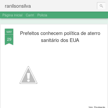
ranilsonsilva
Página inicial
Cariri
Policia
Prefeitos conhecem política de aterro
MAY
29
sanitário dos EUA
foto: Divulgação