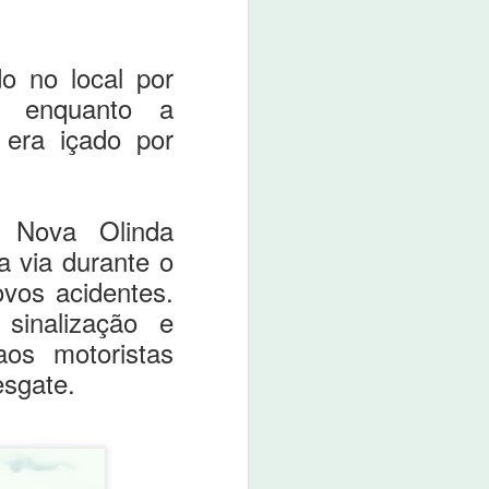
boné custa o valor de R$ 80,00.
O evento promete não apenas
do no local por
movimentar a economia da
cidade, mas também divertir e
a enquanto a
entreter a população e os
 era içado por
visitantes.
e Nova Olinda
a via durante o
ovos acidentes.
sinalização e
aos motoristas
esgate.