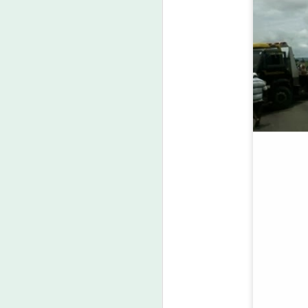
J
23
Um
ta
m
m
d
nu
J
7 
E
qu
pa
P
ap
da