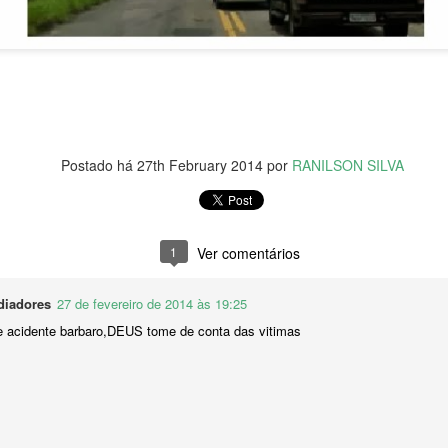
inistros sobre corrupção no MEC
-CE) faz questionamentos ao ministro da Educação, Victor Godoy, e o
ão, Wagner de Campos, sobre os escândalos de corrupção no MEC.
Postado há
27th February 2014
por
RANILSON SILVA
Senac Ceará oferta cursos para trabalhadores do
UL
6
comércio
 de julho de 2022
1
Ver comentários
Pesquisa Mensal do Comércio, divulgada pelo Instituto Brasileiro de
ografia e Estatística (IBGE) no dia 10, aponta que o comércio no
eará cresceu 18,5% desde 2021. O índice é até quatro vezes maior
adiadores
27 de fevereiro de 2014 às 19:25
 que a média nacional no período. O cenário estadual é favorável
acidente barbaro,DEUS tome de conta das vitimas
ara quem busca novas oportunidades de trabalho.
 em altaneira em mais uma etapa da operação 'salus'