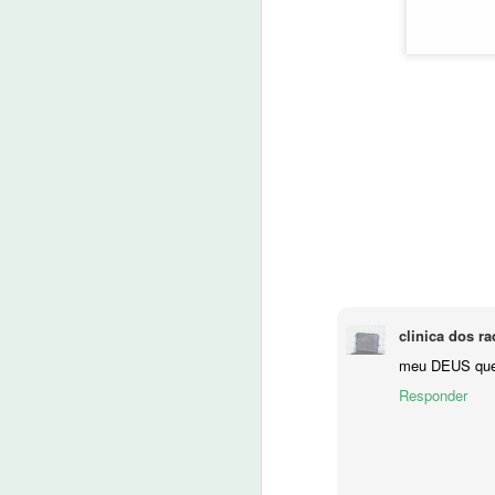
Idilvan Alencar questiona m
JUL
6
06 de julho de 2022
O deputado federal Idilvan Alencar (PDT
ministro da Controladoria Geral da Uni
J
06
A 
Ge
C
clinica dos r
do
meu DEUS que 
p
Responder
Polícia cumpre 30 mandados
JUN
2
2 de junho de 2022