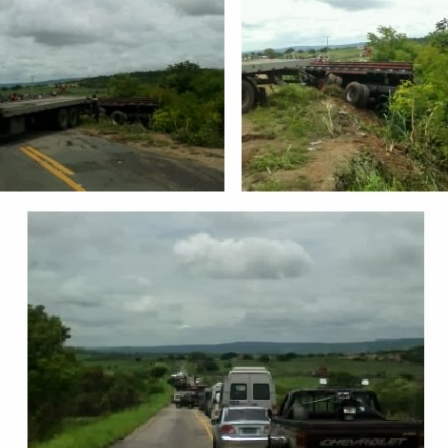
Ônibus despenca de barranco, e três jogadores de
UL
23
Aurora morrem em Caririaçu
 de julho de 2022
a tragédia foi registrada na estrada de Caririaçu, Ceará, no início da
rde deste sábado, dia 23 de julho. Um ônibus do transporte escolar do
unicípio de Aurora que levava a delegação da seleção daquele
unicípio composta por vinte atletas para um jogo amistoso na cidade
e Santana do Cariri, despencou de um barranco próximo a Caririaçu
m trecho de estrada bastante conhecido por ribanceiras e de curvas.
Etapa seletiva do Circuito Sesc Junino acontece em
UL
7
Pentecoste
de julho de 2022
ssa semana, o Circuito Sesc Junino promove a seletiva com as
adrilhas da macrorregião Litoral Oeste/Vale do Curu, com
rticipação de quadrilhas dos municípios de Umirim, Itapipoca,
araipaba, Paracuru, Itapajé, General Sampaio e Pentecoste. As
resentações acontecem na sexta-feira (08) e no sábado (09), a partir
s 20h, no Ginásio Poliesportivo Carneirão, em Pentecoste.