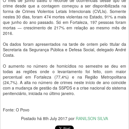
O mês de junho bateu o recorde de ocorrências desse tipo de
crime desde que a contagem começou a ser disponibilizada na
forma de Crimes Violentos Letais Intencionais (CVLIs). Somente
nestes 30 dias, foram 474 mortes violentas no Estado, 91% a mais
que junho do ano passado. Só em Fortaleza, 197 pessoas foram
mortas — crescimento de 217% em relação ao mesmo mês de
2016.
Os dados foram apresentados na tarde de ontem pelo titular da
Secretaria da Segurança Pública e Defesa Social, delegado André
Costa.
O aumento no número de homicídios no semestre se deu em
todas as regiões onde o levantamento foi feito, com maior
percentual em Fortaleza (77,4%) e na Região Metropolitana
(24,7%). A alta no número de crimes neste início de ano coincide
com a mudança de gestão da SSPDS e a crise nacional do sistema
penitenciário, iniciada no último janeiro.
Fonte: O Povo
Postado há
8th July 2017
por
RANILSON SILVA