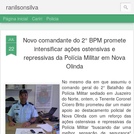
ranilsonsilva
Página inicial
Cariri
Policia
Novo comandante do 2° BPM promete
JUL
intensificar ações ostensivas e
22
repressivas da Polícia Militar em Nova
Olinda
No mesmo dia em que assumiu o
comando geral do 2° Batalhão da
Polícia Militar sediado em Juazeiro
do Norte, ontem, o Tenente Coronel
Cícero Brito prometeu dar um maior
apoio ao destacamento policial de
Nova Olinda com um reforço das
ações ostensivas e repressivas da
Polícia Militar "buscando dar uma
melhor sensação de segurança"