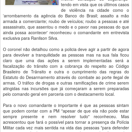
tendo em vista que os últimos casos
de violência na cidade como o
'arrombamento da agência do Banco do Brasil; assalto a mão
armada a comerciante; roubo de veículos; roubo a pessoas e até
assassinato, que assentou o medo e o pavor nas pessoas do que
ainda possa acontecer' reconheceu o comandante em entrevista
exclusiva para Ranilson Silva.
O coronel não detalhou como a policia deve agir a partir de agora
para devolver a tranquilidade as pessoas mas na sua fala ficou
claro que uma das ações a serem implementadas será a
fiscalização do trânsito com a cobrança do respeito ao Código
Brasileiro de Trânsito e outra o cumprimento das regras do
Estatuto do Desarmamento através do combate ao porte ilegal de
armas. O tráfico de drogas e outras ramificações de crime serem
atingidas nas incursões que já começaram a serem preparadas
pelo comando geral em parceria com o destacamento local.
Para o novo comandante o importante é que as pessoas sintam
que podem contar com a PM "apesar de que ela não pode estar
sempre presente e nem resolver tudo" reconheceu. Mas
acrescentou que fará o possível para tornar a presença da Polícia
Militar cada vez mais sentida na vida das pessoas "para defender