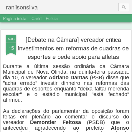
ranilsonsilva
Página inicial
Cariri
Policia
[Debate na Câmara] vereador critica
AUG
investimentos em reformas de quadras de
15
esportes e pede apoio para atletas
Durante a última sessão ordinária da Câmara
Municipal de Nova Olinda, na quinta-feira passada,
dia 10, o vereador
Adriano Dantas
(PSB) disse que
"acha errado" investir dinheiro nas reformas das
quadras de esportes enquanto "deixa faltar merenda
escolar" e o estádio municipal "está fechado"
afirmou.
As declarações do parlamentar da oposição foram
feitas em plenário ao comentar o discurso do
vereador
Demontier Feitosa
(PSDB) que o
antecedeu agradecendo ao prefeito
Afonso