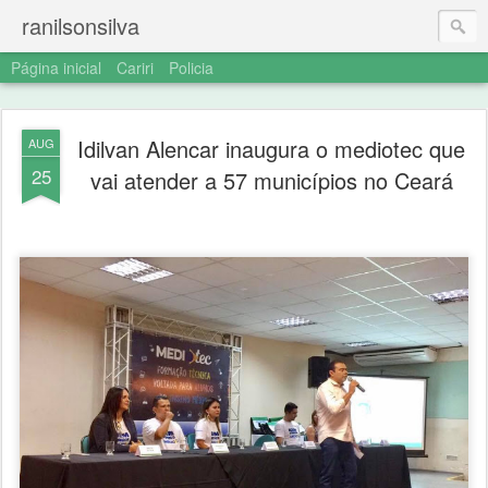
ranilsonsilva
Página inicial
Cariri
Policia
Idilvan Alencar inaugura o mediotec que
AUG
25
vai atender a 57 municípios no Ceará