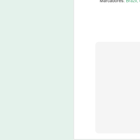
Marcadores:
Brazil
Idilvan Alencar questiona m
JUL
6
06 de julho de 2022
O deputado federal Idilvan Alencar (PDT
ministro da Controladoria Geral da Uni
J
06
A 
Ge
C
do
p
Polícia cumpre 30 mandados
JUN
2
2 de junho de 2022