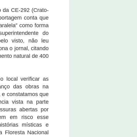
boné custa o valor de R$ 80,00.
o da CE-292 (Crato-
O evento promete não apenas
eportagem conta que
movimentar a economia da
cidade, mas também divertir e
aralela” como forma
entreter a população e os
uperintendente do
visitantes.
lo visto, não leu
a o jornal, citando
ento natural de 400
o local verificar as
anço das obras na
a e constatamos que
cia vista na parte
ssuras abertas por
õem em risco esse
istórias místicas e
a Floresta Nacional