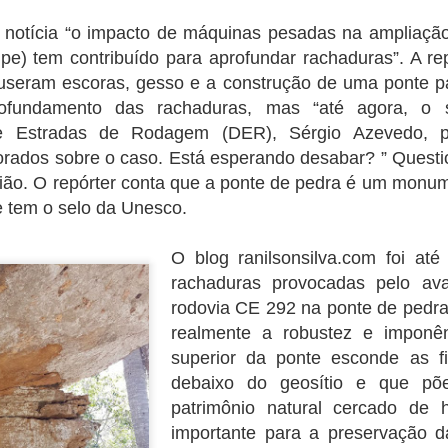
otação no primeiro turno no último dia 2. Desde o comparecimento
O ganho trimestral veio dentro da
"inadiáveis" e para as quais não
ssim como as votações para Lula e Bolsonaro e os votos brancos e
expectativa do mercado, que
notícia “o impacto de máquinas pesadas na ampliaçã
há recursos suficientes previstos
los repetem um cenário quase idênticos nos dois turnos.
projetava ganhos entre R$ 42
para o ano que vem.
pe) tem contribuído para aprofundar rachaduras”. A r
bilhões e R$ 53,5 bilhões.
co abre inscrições par trainee
puseram escoras, gesso e a construção de uma ponte p
ofundamento das rachaduras, mas “até agora, o s
e Estradas de Rodagem (DER), Sérgio Azevedo, pe
ana do Cariri, Juazeiro do Norte, Caririaçu, Missão Velha, no Cariri.
s na região metroploitana e interior do Ceará
rados sobre o caso. Está esperando desabar? ” Question
ião. O repórter conta que a ponte de pedra é um monum
vado no país, está com inscrições abertas para o Programa de Trainee
e tem o selo da Unesco.
Idilvan Alencar lança hoje sua campanha em Nova
O blog ranilsonsilva.com foi até 
UG
20
Olinda
rachaduras provocadas pelo av
0 de agosto de 2022
rodovia CE 292 na ponte de pedr
realmente a robustez e imponên
deputado federal Idilvan Alencar lança hoje (20), em Nova Olinda, a
superior da ponte esconde as fi
ua campanha de recondução à Câmara Federal na região do Cariri, em
va Olinda, cidade onde Idilvan tem raízes familiares. A concentração
debaixo do geosítio e que p
tá marcada para as 18h, ao lado da Escola Padre Luís Filgueiras,
patrimônio natural cercado de h
cola em que Idilvan estudou e sua mãe foi diretora por mais de 20
importante para a preservação d
nos.