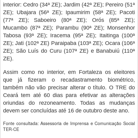
interior: Cedro (34ª ZE); Jardim (42ª ZE); Pereiro (51ª
ZE); Ubajara (56ª ZE); Ipaumirim (58ª ZE); Pacoti
(77ª ZE); Saboeiro (80ª ZE); Orós (85ª ZE);
Mucambo (87ª ZE); Parambu (90ª ZE); Monsenhor
Tabosa (93ª ZE); Iracema (95ª ZE); Itaitinga (100ª
ZE); Jati (102ª ZE) Paraipaba (103ª ZE); Ocara (106ª
ZE); São Luís do Curu (107ª ZE) e Banabuiú (110ª
ZE).
Assim como no interior, em Fortaleza os eleitores
que já fizeram o recadastramento biométrico,
também não vão precisar alterar o título. O TRE do
Ceará tem até 60 dias para efetivar as alterações
oriundas do rezoneamento. Todas as mudanças
devem ser concluídas até 16 de outubro deste ano.
Fonte consultada: Assessoria de Imprensa e Comunicação Social
TER-CE