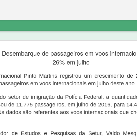
etratação sobre
“diferente do noticiado anteriorment
] Desembarque de passageiros em voos internacio
do PT não explica o destino do dinhe
não havia denúncia do Ministério Pú
26% em julho
Ferreira de Sousa e que a “noittia cri
ico a exclusão do link de noticia
próprio Ministério Público porque “o 
va.com/2020/09/nova-olindapresidente-
rnacional Pinto Martins registrou um crescimento d
suporte probatório algum, e não se 
atação sobre os fatos:
indicar elementos para que as suas 
assageiros em voos internacionais em julho deste ano.
o setor de imigração da Polícia Federal, a quantid
ou de 11.775 passageiros, em julho de 2016, para 14.
 Os dados são referentes aos voos internacionais que c
dor de Estudos e Pesquisas da Setur, Valdo Mesqu