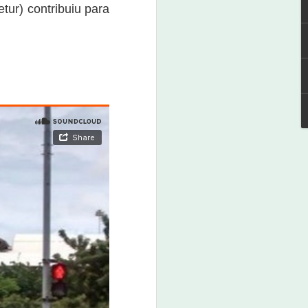
tur) contribuiu para
Expoagro Salitre terá
NOV
4
Festival de Cerveja
4 de novembro de 2022
A 1ª Expoagro Salitre terá um
festival de cerveja para aqueles
que amam apreciar.
Para participar, o interessado
deve adquirir sua caneca e ganha
a camiseta. O evento será
realizado neste dia 4 de
novembro, pela secretaria de
Desenvolvimento Agrário de
Salitre.
O kit com a camisa, caneca e o