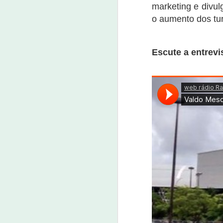
marketing e divul
o aumento dos tur
Escute a entrevi
Novo campeão do
NOV
13
UFC é de família de
Nova Olinda
13 de novembro de 2022
O brasileiro Alessandro Pereira
(Alex Poatan) novo campeão
mundial do UFC.E após vencer o
nigeriano Israel Adesanya no
O
octógano mais importante do
mundo na madrugada deste
3
domingo (13), em Nova York é
descendente indígena com raízes
O
familiares em Nova Olinda, Ceará.
do
ap
O brasileiro é filho do casal novo-
p
olindenses Antônio Severino