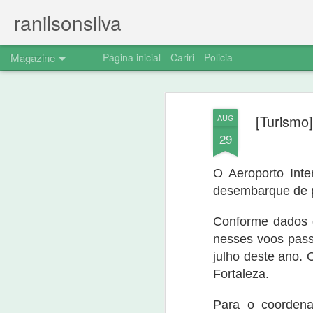
ranilsonsilva
Magazine
Página inicial
Cariri
Policia
Comunicação de r
AUG
[Turismo
AUG
15
notícia divulgada
29
Em atendimento a decisão judicial comun
contido na url: (https://www.ranilsonsil
O Aeroporto Inte
do-pt-nao.html) e apresento a drvida retr
desembarque de p
Conforme dados d
nesses voos pass
julho deste ano.
Fortaleza.
Para o coordena