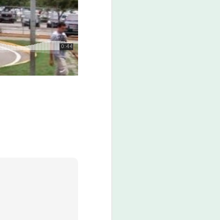
boné custa o valor de R$ 80,00.
O evento promete não apenas
movimentar a economia da
cidade, mas também divertir e
entreter a população e os
visitantes.