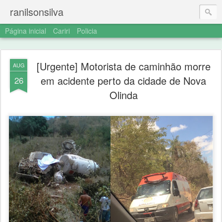
ranilsonsilva
Página inicial
Cariri
Policia
[Urgente] Motorista de caminhão morre
AUG
em acidente perto da cidade de Nova
26
Olinda