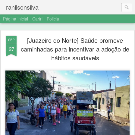
ranilsonsilva
Página inicial
Cariri
Policia
[Juazeiro do Norte] Saúde promove
SEP
caminhadas para incentivar a adoção de
27
hábitos saudáveis