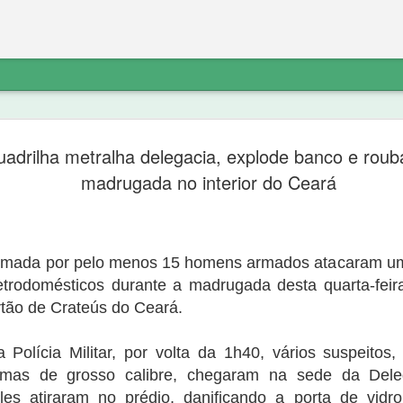
etratação sobre
“diferente do noticiado anteriorment
adrilha metralha delegacia, explode banco e rouba
do PT não explica o destino do dinhe
não havia denúncia do Ministério Pú
madrugada no interior do Ceará
Ferreira de Sousa e que a “noittia cri
ico a exclusão do link de noticia
próprio Ministério Público porque “o 
va.com/2020/09/nova-olindapresidente-
suporte probatório algum, e não se 
atação sobre os fatos:
indicar elementos para que as suas 
rmada por pelo menos 15 homens armados atacaram um
etrodomésticos durante a madrugada desta quarta-feir
rtão de Crateús do Ceará.
Polícia Militar, por volta da 1h40, vários suspeitos, 
as de grosso calibre, chegaram na sede da Deleg
es atiraram no prédio, danificando a porta de vidr