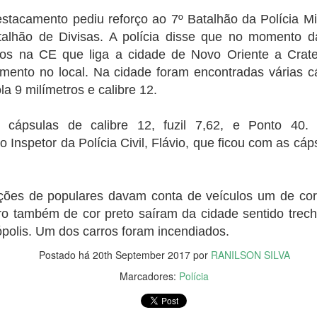
otação no primeiro turno no último dia 2. Desde o comparecimento
O ganho trimestral veio dentro da
"inadiáveis" e para as quais não
ssim como as votações para Lula e Bolsonaro e os votos brancos e
stacamento pediu reforço ao 7º Batalhão da Polícia Mi
expectativa do mercado, que
há recursos suficientes previstos
los repetem um cenário quase idênticos nos dois turnos.
projetava ganhos entre R$ 42
alhão de Divisas. A polícia disse que no momento d
para o ano que vem.
bilhões e R$ 53,5 bilhões.
co abre inscrições par trainee
s na CE que liga a cidade de Novo Oriente a Crateú
amento no local. Na cidade foram encontradas várias c
ola 9 milímetros e calibre 12.
ana do Cariri, Juazeiro do Norte, Caririaçu, Missão Velha, no Cariri.
s na região metroploitana e interior do Ceará
cápsulas de calibre 12, fuzil 7,62, e Ponto 40. T
vado no país, está com inscrições abertas para o Programa de Trainee
Inspetor da Polícia Civil, Flávio, que ficou com as cáp
Idilvan Alencar lança hoje sua campanha em Nova
UG
20
ões de populares davam conta de veículos um de cor 
Olinda
iro também de cor preto saíram da cidade sentido trec
0 de agosto de 2022
ópolis. Um dos carros foram incendiados.
deputado federal Idilvan Alencar lança hoje (20), em Nova Olinda, a
Postado há
20th September 2017
por
RANILSON SILVA
ua campanha de recondução à Câmara Federal na região do Cariri, em
va Olinda, cidade onde Idilvan tem raízes familiares. A concentração
Marcadores:
Polícia
tá marcada para as 18h, ao lado da Escola Padre Luís Filgueiras,
cola em que Idilvan estudou e sua mãe foi diretora por mais de 20
nos.