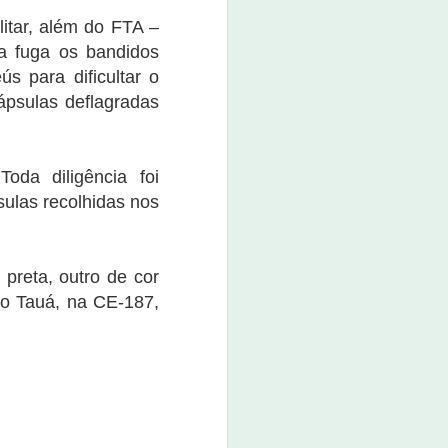
boné custa o valor de R$ 80,00.
litar, além do FTA –
O evento promete não apenas
a fuga os bandidos
movimentar a economia da
s para dificultar o
cidade, mas também divertir e
entreter a população e os
ápsulas deflagradas
visitantes.
oda diligência foi
sulas recolhidas nos
preta, outro de cor
ho Tauá, na CE-187,