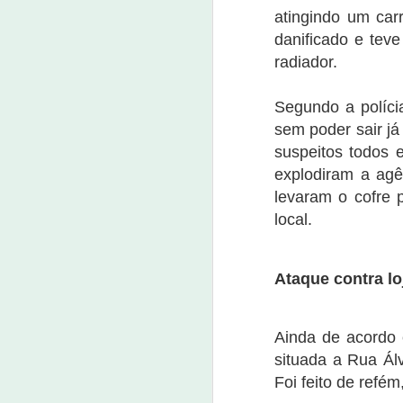
atingindo um car
danificado e teve
radiador.
Novo campeão do
Segundo a políci
NOV
13
UFC é de família de
sem poder sair já
Nova Olinda
suspeitos todos 
13 de novembro de 2022
explodiram a agê
levaram o cofre 
O brasileiro Alessandro Pereira
local.
(Alex Poatan) novo campeão
mundial do UFC.E após vencer o
nigeriano Israel Adesanya no
O
octógano mais importante do
Ataque contra lo
mundo na madrugada deste
3
domingo (13), em Nova York é
descendente indígena com raízes
Ainda de acordo c
O
familiares em Nova Olinda, Ceará.
do
situada a Rua Álv
ap
O brasileiro é filho do casal novo-
Foi feito de refém
p
olindenses Antônio Severino