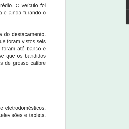
édio. O veículo foi
ia e ainda furando o
na do destacamento,
Expoagro Salitre terá
NOV
4
Festival de Cerveja
ue foram vistos seis
 foram até banco e
4 de novembro de 2022
sse que os bandidos
A 1ª Expoagro Salitre terá um
s de grosso calibre
festival de cerveja para aqueles
que amam apreciar.
Para participar, o interessado
deve adquirir sua caneca e ganha
a camiseta. O evento será
realizado neste dia 4 de
novembro, pela secretaria de
de eletrodomésticos,
Desenvolvimento Agrário de
Salitre.
elevisões e tablets.
O kit com a camisa, caneca e o