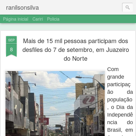
ranilsonsilva
Página inicial
Cariri
Policia
Mais de 15 mil pessoas participam dos
SEP
desfiles do 7 de setembro, em Juazeiro
8
do Norte
Com
grande
participaç
ão da
população
, o Dia da
Independê
ncia do
Brasil, em