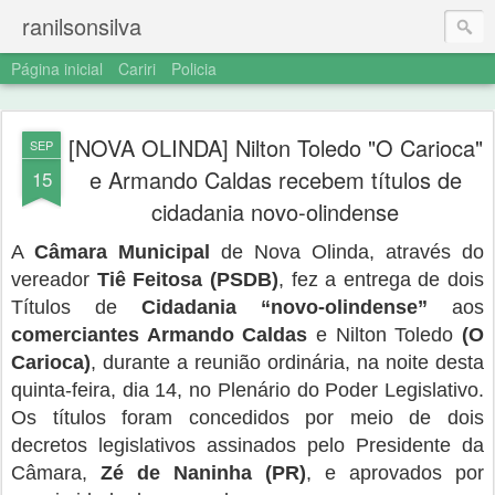
ranilsonsilva
Página inicial
Cariri
Policia
[NOVA OLINDA] Nilton Toledo "O Carioca"
SEP
e Armando Caldas recebem títulos de
15
cidadania novo-olindense
A
Câmara Municipal
de Nova Olinda, através do
vereador
Tiê Feitosa (PSDB)
, fez a entrega de dois
Títulos de
Cidadania “novo-olindense”
aos
comerciantes Armando Caldas
e Nilton Toledo
(O
Carioca)
, durante a reunião ordinária, na noite desta
quinta-feira, dia 14, no Plenário do Poder Legislativo.
Os títulos foram concedidos por meio de dois
decretos legislativos assinados pelo Presidente da
Câmara,
Zé de Naninha (PR)
, e aprovados por