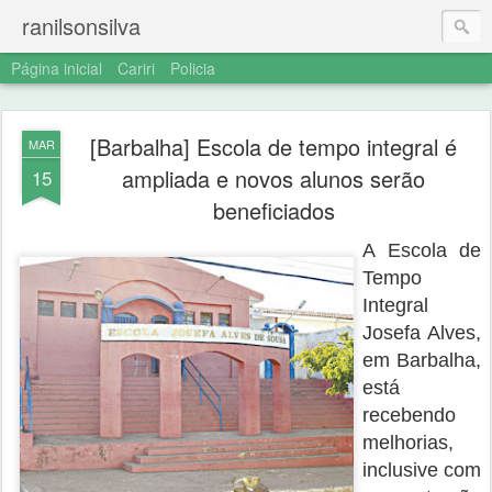
ranilsonsilva
Página inicial
Cariri
Policia
[Barbalha] Escola de tempo integral é
MAR
ampliada e novos alunos serão
15
beneficiados
A Escola de
Tempo
Integral
Josefa Alves,
em Barbalha,
está
recebendo
melhorias,
inclusive com