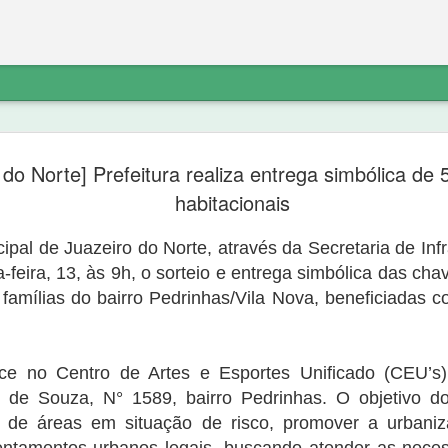
etratação sobre
“diferente do noticiado anteriorment
 do Norte] Prefeitura realiza entrega simbólica de
do PT não explica o destino do dinhe
não havia denúncia do Ministério Pú
habitacionais
Ferreira de Sousa e que a “noittia cri
ico a exclusão do link de noticia
próprio Ministério Público porque “o 
va.com/2020/09/nova-olindapresidente-
ipal de Juazeiro do Norte, através da Secretaria de Infr
suporte probatório algum, e não se 
atação sobre os fatos:
indicar elementos para que as suas 
ça-feira, 13, às 9h, o sorteio e entrega simbólica das ch
 famílias do bairro Pedrinhas/Vila Nova, beneficiadas 
e no Centro de Artes e Esportes Unificado (CEU’s),
 de Souza, N° 1589, bairro Pedrinhas. O objetivo d
s de áreas em situação de risco, promover a urbaniz