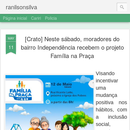
ranilsonsilva
Página inicial
Cariri
Policia
[Crato] Neste sábado, moradores do
MAY
bairro Independência recebem o projeto
11
Família na Praça
Visando
incentivar
uma
mudança
positiva nos
hábitos, com
a inclusão
social,