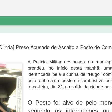
etratação sobre
“diferente do noticiado anteriorment
do PT não explica o destino do dinhe
Olinda] Preso Acusado de Assalto a Posto de Com
não havia denúncia do Ministério Pú
Ferreira de Sousa e que a “noittia cri
ico a exclusão do link de noticia
próprio Ministério Público porque “o 
va.com/2020/09/nova-olindapresidente-
A Polícia Militar destacada no municí
suporte probatório algum, e não se 
atação sobre os fatos:
indicar elementos para que as suas 
prendeu, no início desta manhã, um
identificada pela alcunha de "Hugo" co
pelo roubo a um posto de combustível oco
terça-feira, dia 22, na saída da cidade no 
O Posto foi alvo de pelo men
segundo as informações qu