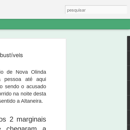
e em postagem com o título “Presidente
iro conseguido em contratos suspeitos”,,
bustíveis
blico em face de Damião Aureliano
minis” contra ele foi arquivada pelo
denunciante fez ilações indevidas, sem
pio de Nova Olinda
desincumbiu do ônus de pelo menos
alegações pudessem ser verossímeis.
a pessoa até aqui
mo sendo o acusado
rrido na noite desta
sentido a Altaneira.
os 2 marginais
e chegaram a