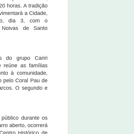
20 horas. A tradição
vimentará a Cidade,
go, dia 3, com o
 Noivas de Santo
Expoagro Salitre terá
NOV
4
Festival de Cerveja
4 de novembro de 2022
s do grupo Cariri
A 1ª Expoagro Salitre terá um
 reúne as famílias
festival de cerveja para aqueles
unto à comunidade,
que amam apreciar.
o pelo Coral Pau de
Para participar, o interessado
Marcos. O segundo e
deve adquirir sua caneca e ganha
a camiseta. O evento será
realizado neste dia 4 de
novembro, pela secretaria de
Desenvolvimento Agrário de
blico durante os
Salitre.
rro aberto, ocorrerá
O kit com a camisa, caneca e o
Centro Histórico de