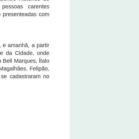
boné custa o valor de R$ 80,00.
 pessoas carentes
O evento promete não apenas
ão presenteadas com
movimentar a economia da
cidade, mas também divertir e
entreter a população e os
visitantes.
e amanhã, a partir
que da Cidade, onde
Bell Marques, Ítalo
Magalhães, Felipão,
 se cadastraram no