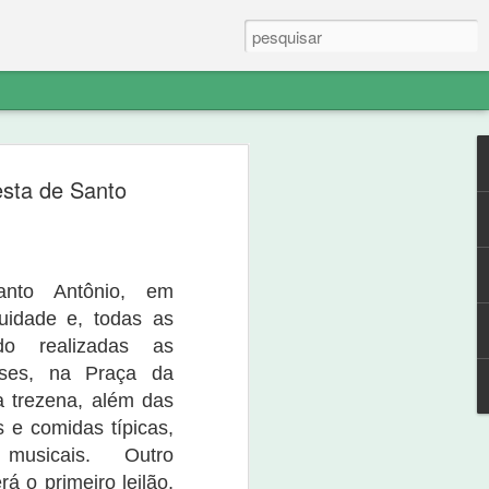
e em postagem com o título “Presidente
esta de Santo
iro conseguido em contratos suspeitos”,,
blico em face de Damião Aureliano
minis” contra ele foi arquivada pelo
denunciante fez ilações indevidas, sem
desincumbiu do ônus de pelo menos
anto Antônio, em
alegações pudessem ser verossímeis.
uidade e, todas as
do realizadas as
esses, na Praça da
 trezena, além das
 e comidas típicas,
musicais. Outro
rá o primeiro leilão,