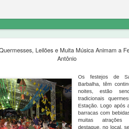
etratação sobre
“diferente do noticiado anteriorment
 Quermesses, Leilões e Muita Música Animam a F
do PT não explica o destino do dinhe
não havia denúncia do Ministério Pú
Antônio
Ferreira de Sousa e que a “noittia cri
ico a exclusão do link de noticia
próprio Ministério Público porque “o 
va.com/2020/09/nova-olindapresidente-
suporte probatório algum, e não se 
atação sobre os fatos:
Os festejos de S
indicar elementos para que as suas 
Barbalha, têm contin
noites, estão sen
tradicionais querm
Estação. Logo após a
barracas com bebidas
muitas atrações 
destaque, no local, se