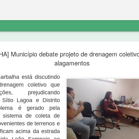
etratação sobre
“diferente do noticiado anteriorment
] Município debate projeto de drenagem coletivo
do PT não explica o destino do dinhe
não havia denúncia do Ministério Pú
alagamentos
Ferreira de Sousa e que a “noittia cri
ico a exclusão do link de noticia
próprio Ministério Público porque “o 
va.com/2020/09/nova-olindapresidente-
arbalha está discutindo
suporte probatório algum, e não se 
atação sobre os fatos:
indicar elementos para que as suas 
drenagem coletivo que
ções, prejudicando
Sítio Lagoa e Distrito
blema é gerado pela
 sistema de coleta de
ovenientes de terrenos e
ficam acima da estrada