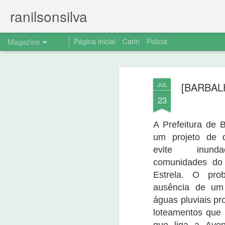
ranilsonsilva
Magazine
Página inicial
Cariri
Policia
Comunicação de r
AUG
[BARBALHA
JUL
15
notícia divulgada
23
Em atendimento a decisão judicial comun
contido na url: (https://www.ranilsonsil
A Prefeitura de B
do-pt-nao.html) e apresento a drvida retr
um projeto de 
evite inunda
comunidades do 
Estrela. O pro
ausência de um
águas pluviais pr
loteamentos que 