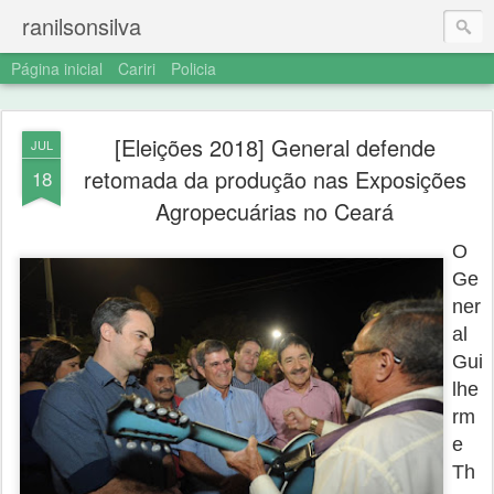
ranilsonsilva
Página inicial
Cariri
Policia
[Eleições 2018] General defende
JUL
retomada da produção nas Exposições
18
Agropecuárias no Ceará
O
Ge
ner
al
Gui
lhe
rm
e
Th