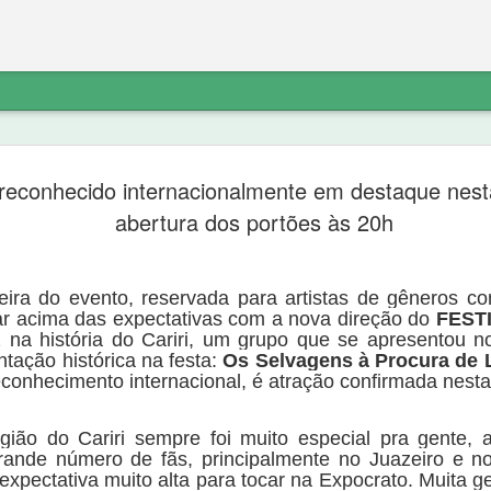
etratação sobre
“diferente do noticiado anteriorment
reconhecido internacionalmente em destaque nest
do PT não explica o destino do dinhe
não havia denúncia do Ministério Pú
abertura dos portões às 20h
Ferreira de Sousa e que a “noittia cri
ico a exclusão do link de noticia
próprio Ministério Público porque “o 
va.com/2020/09/nova-olindapresidente-
suporte probatório algum, e não se 
atação sobre os fatos:
indicar elementos para que as suas 
-feira do evento, reservada para artistas de gêneros c
 acima das expectativas com a nova direção do
FEST
z na história do Cariri, um grupo que se apresentou n
tação histórica na festa:
Os Selvagens à Procura de 
conhecimento internacional, é atração confirmada nest
egião do Cariri sempre foi muito especial pra gente, 
ande número de fãs, principalmente no Juazeiro e n
expectativa muito alta para tocar na Expocrato. Muita ge