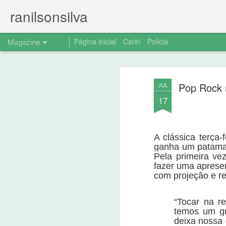
ranilsonsilva
Magazine
Página inicial
Cariri
Policia
Comunicação de r
AUG
Pop Rock 
JUL
15
notícia divulgada
17
Em atendimento a decisão judicial comun
contido na url: (https://www.ranilsonsil
do-pt-nao.html) e apresento a drvida retr
A clássica terça
ganha um patamar
Pela primeira ve
fazer uma apresen
com projeção e re
“Tocar na r
temos um gr
deixa nossa 