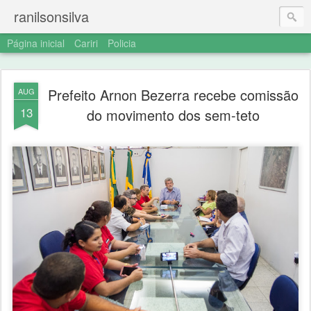
ranilsonsilva
Página inicial
Cariri
Policia
Prefeito Arnon Bezerra recebe comissão
AUG
13
do movimento dos sem-teto