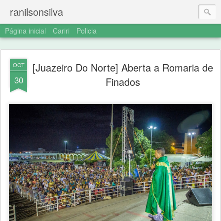
ranilsonsilva
Página inicial
Cariri
Policia
[Juazeiro Do Norte] Aberta a Romaria de
OCT
30
Finados