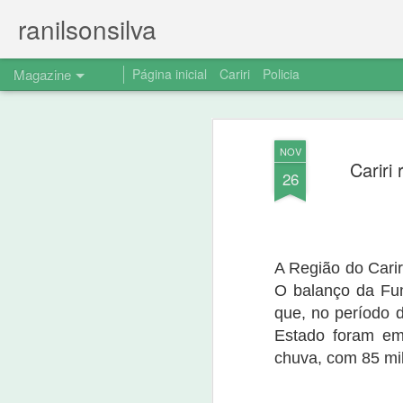
ranilsonsilva
Magazine
Página inicial
Cariri
Policia
Comunicação de r
AUG
NOV
15
Cariri
notícia divulgada
26
Em atendimento a decisão judicial comun
contido na url: (https://www.ranilsonsil
do-pt-nao.html) e apresento a drvida retr
A Região do Cari
O balanço da Fu
que, no período 
Estado foram em 
chuva, com 85 mil