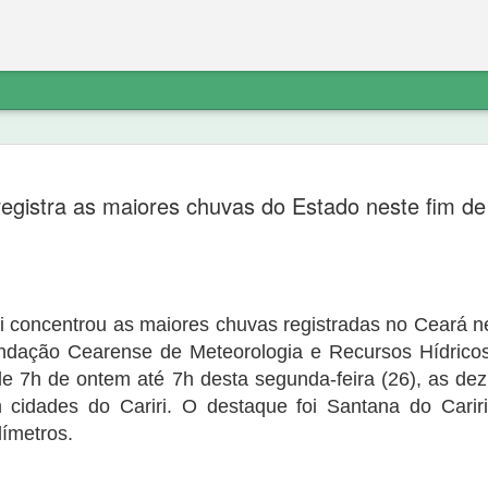
etratação sobre
“diferente do noticiado anteriorment
do PT não explica o destino do dinhe
 registra as maiores chuvas do Estado neste fim 
não havia denúncia do Ministério Pú
Ferreira de Sousa e que a “noittia cri
ico a exclusão do link de noticia
próprio Ministério Público porque “o 
va.com/2020/09/nova-olindapresidente-
suporte probatório algum, e não se 
atação sobre os fatos:
indicar elementos para que as suas 
ri concentrou as maiores chuvas registradas no Ceará n
ndação Cearense de Meteorologia e Recursos Hídrico
de 7h de ontem até 7h desta segunda-feira (26), as de
cidades do Cariri. O destaque foi Santana do Carir
ímetros.