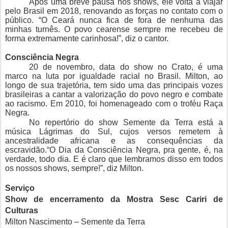
Após uma breve pausa nos shows, ele volta a viajar
pelo Brasil em 2018, renovando as forças no contato com o
público. “O Ceará nunca fica de fora de nenhuma das
minhas turnês. O povo cearense sempre me recebeu de
forma extremamente carinhosa!”, diz o cantor.
Consciência Negra
20 de novembro, data do show no Crato, é uma
marco na luta por igualdade racial no Brasil. Milton, ao
longo de sua trajetória, tem sido uma das principais vozes
brasileiras a cantar a valorização do povo negro e combate
ao racismo. Em 2010, foi homenageado com o troféu Raça
Negra.
No repertório do show Semente da Terra está a
música Lágrimas do Sul, cujos versos remetem à
ancestralidade africana e as consequências da
escravidão.“O Dia da Consciência Negra, pra gente, é, na
verdade, todo dia. E é claro que lembramos disso em todos
os nossos shows, sempre!”, diz Milton.
Serviço
Show de encerramento da Mostra Sesc Cariri de
Culturas
Milton Nascimento – Semente da Terra