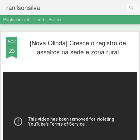
ranilsonsilva
Página inicial
Cariri
Policia
[Nova Olinda] Cresce o registro de
NOV
23
assaltos na sede e zona rural