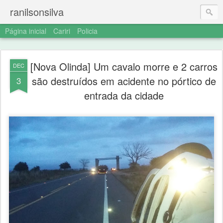
ranilsonsilva
Página inicial
Cariri
Policia
[Nova Olinda] Um cavalo morre e 2 carros
DEC
são destruídos em acidente no pórtico de
3
entrada da cidade