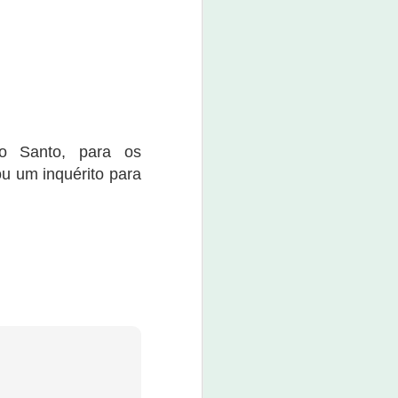
boné custa o valor de R$ 80,00.
O evento promete não apenas
movimentar a economia da
cidade, mas também divertir e
entreter a população e os
visitantes.
jo Santo, para os
ou um inquérito para