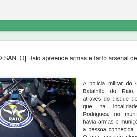
etratação sobre
“diferente do noticiado anteriorment
do PT não explica o destino do dinhe
 SANTO] Raio apreende armas e farto arsenal d
não havia denúncia do Ministério Pú
Ferreira de Sousa e que a “noittia cri
ico a exclusão do link de noticia
próprio Ministério Público porque “o 
va.com/2020/09/nova-olindapresidente-
suporte probatório algum, e não se 
atação sobre os fatos:
indicar elementos para que as suas 
A policia militar do
Batalhão do Raio,
através do disque de
que na localida
Rodrigues, no muni
havia armas e muniçõ
a pessoa conhecida p