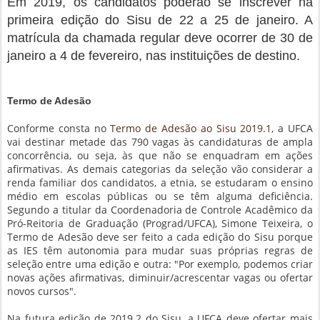
Em 2019, os candidatos poderão se inscrever na
primeira edição do Sisu de 22 a 25 de janeiro. A
matrícula da chamada regular deve ocorrer de 30 de
janeiro a 4 de fevereiro, nas instituições de destino.
Termo de Adesão
Conforme consta no
Termo de Adesão ao Sisu 2019.1
, a UFCA
vai destinar metade das 790 vagas às candidaturas de ampla
concorrência, ou seja, às que não se enquadram em ações
afirmativas. As demais categorias da seleção vão considerar a
renda familiar dos candidatos, a etnia, se estudaram o ensino
médio em escolas públicas ou se têm alguma deficiência.
Segundo a titular da Coordenadoria de Controle Acadêmico da
Pró-Reitoria de Graduação (Prograd/UFCA), Simone Teixeira, o
Termo de Adesão deve ser feito a cada edição do Sisu porque
as IES têm autonomia para mudar suas próprias regras de
seleção entre uma edição e outra: "Por exemplo, podemos criar
novas ações afirmativas, diminuir/acrescentar vagas ou ofertar
novos cursos".
Na futura edição de 2019.2 do Sisu, a UFCA deve ofertar mais