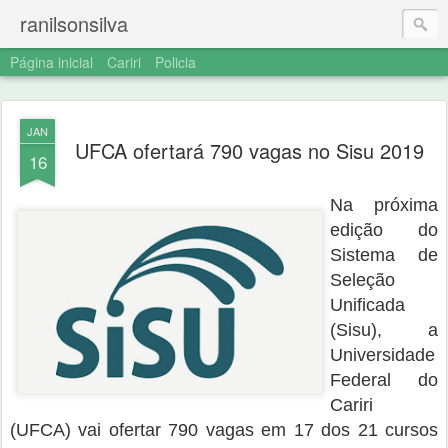
ranilsonsilva
Página inicial
Cariri
Policia
JAN
UFCA ofertará 790 vagas no Sisu 2019
16
Na próxima
edição do
Sistema de
Seleção
Unificada
(Sisu), a
Universidade
Federal do
Cariri
(UFCA) vai ofertar 790 vagas em 17 dos 21 cursos