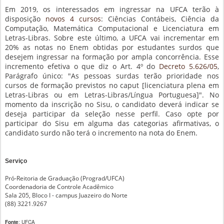
Em 2019, os interessados em ingressar na UFCA terão à
disposição
novos 4 cursos
: Ciências Contábeis, Ciência da
Computação, Matemática Computacional e Licenciatura em
Letras-Libras. Sobre este último, a UFCA vai incrementar em
20% as notas no Enem obtidas por estudantes surdos que
desejem ingressar na formação por ampla concorrência. Esse
incremento efetiva o que diz o Art. 4º do
Decreto 5.626/05
,
Parágrafo único: "As pessoas surdas terão prioridade nos
cursos de formação previstos no caput [licenciatura plena em
Letras-Libras ou em Letras-Libras/Língua Portuguesa]". No
momento da inscrição no Sisu, o candidato deverá indicar se
deseja participar da seleção nesse perfil. Caso opte por
participar do Sisu em alguma das categorias afirmativas, o
candidato surdo não terá o incremento na nota do Enem.
Serviço
Pró-Reitoria de Graduação (Prograd/UFCA)
Coordenadoria de Controle Acadêmico
Sala 205, Bloco I - campus Juazeiro do Norte
(88) 3221.9267
Fonte
: UFCA