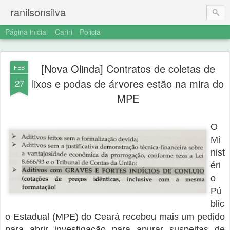
ranilsonsilva
Página inicial
Cariri
Policia
[Nova Olinda] Contratos de coletas de
FEB
lixos e podas de árvores estão na mira do
27
MPE
O
Mi
nist
éri
o
Pú
blic
o Estadual (MPE) do Ceará recebeu mais um pedido
para abrir investigação para apurar suspeitas de