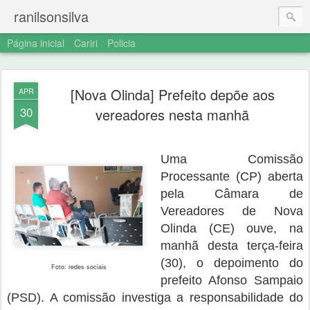
ranilsonsilva
Página inicial
Cariri
Policia
[Nova Olinda] Prefeito depõe aos
APR
30
vereadores nesta manhã
Uma Comissão
Processante (CP) aberta
pela Câmara de
Vereadores de Nova
Olinda (CE) ouve, na
manhã desta terça-feira
(30), o depoimento do
Foto: redes sociais
prefeito Afonso Sampaio
(PSD). A comissão investiga a responsabilidade do