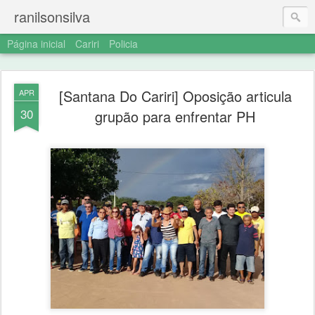
ranilsonsilva
Página inicial
Cariri
Policia
[Santana Do Cariri] Oposição articula
APR
30
grupão para enfrentar PH