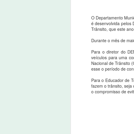
O Departamento Munic
é desenvolvida pelos 
Trânsito, que este an
Novo campeão do
NOV
Durante o mês de maio,
13
UFC é de família de
Nova Olinda
Para o diretor do D
13 de novembro de 2022
veículos para uma co
Nacional de Trânsito (
O brasileiro Alessandro Pereira
esse o período de con
(Alex Poatan) novo campeão
mundial do UFC.E após vencer o
Para o Educador de T
nigeriano Israel Adesanya no
fazem o trânsito, seja
O
octógano mais importante do
o compromisso de evit
mundo na madrugada deste
3
domingo (13), em Nova York é
descendente indígena com raízes
O
familiares em Nova Olinda, Ceará.
do
ap
O brasileiro é filho do casal novo-
p
olindenses Antônio Severino