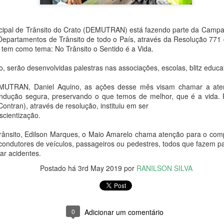
ipal de Trânsito do Crato (DEMUTRAN) está fazendo parte da Campa
Departamentos de Trânsito de todo o País, através da Resolução 771
o tem como tema: No Trânsito o Sentido é a Vida.
Relator do Orçamento
Petrobras tem lucro a
NOV
NOV
 serão desenvolvidas palestras nas associações, escolas, blitz educat
4
4
e Alckmin propõem
cima das projeções no
PEC para garantir
terceiro trimestre
EMUTRAN, Daniel Aquino, as ações desse mês visam chamar a ate
Auxílio Brasil de R$
4 de novembro de 2022
ndução segura, preservando o que temos de melhor, que é a vida. 
600 em 2023
Contran), através de resolução, instituiu em ser
A Petrobras (PETR3;PETR4)
scientização.
4 de novembro de 2022
divulgou seus números do terceiro
trimestre de 2022 (3T22) nesta
rânsito, Edilson Marques, o Maio Amarelo chama atenção para o com
O relator do Orçamento de 2023,
quinta-feira (3) com um lucro
 condutores de veículos, passageiros ou pedestres, todos que fazem pa
Eleitor de Nova Olinda repete cenário de primeiro
CT
senador Marcelo Castro (MDB-PI),
líquido de 46,096 bilhões,
ar acidentes.
31
turno para presidente
e o vice-presidente eleito, Geraldo
montante 48% superior ao
Alckmin (PSB), anunciaram nesta
Postado há
3rd May 2019
por
RANILSON SILVA
1 de outubro de 2022
registrado no mesmo trimestre de
quinta-feira (3) que vão propor,
2021 e acima da projeção média
aos presidentes da Câmara e do
s eleitores de Nova Olinda voltaram as urnas no segundo turno deste
de analistas consultados pela
Senado, a aprovação de um
mingo (30) para votar para presidente da república e os resultados
Refinitiv, que era de um lucro de
projeto para retirar do teto de
urados pelo Tribunal Superior Eleitoral - TSE revelam que o
R$ 43,366 bilhões.
0
Adicionar um comentário
gastos as despesas com ações
ensamento do eleitor novo-olindense em nada mudou em relação a
consideradas por eles como