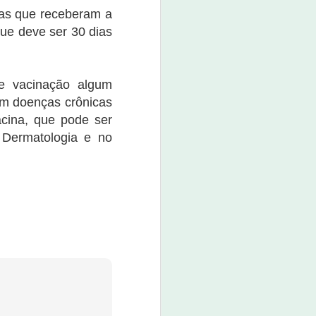
boné custa o valor de R$ 80,00.
ças que receberam a
O evento promete não apenas
que deve ser 30 dias
movimentar a economia da
cidade, mas também divertir e
entreter a população e os
e vacinação algum
visitantes.
om doenças crônicas
cina, que pode ser
Dermatologia e no