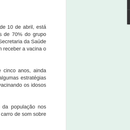
e 10 de abril, está
is de 70% do grupo
Expoagro Salitre terá
NOV
4
Festival de Cerveja
a Secretaria da Saúde
m receber a vacina o
4 de novembro de 2022
A 1ª Expoagro Salitre terá um
festival de cerveja para aqueles
e cinco anos, ainda
que amam apreciar.
algumas estratégias
Para participar, o interessado
 vacinando os idosos
deve adquirir sua caneca e ganha
a camiseta. O evento será
realizado neste dia 4 de
novembro, pela secretaria de
ão da população nos
Desenvolvimento Agrário de
 carro de som sobre
Salitre.
O kit com a camisa, caneca e o