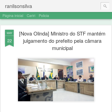
ranilsonsilva
Página inicial
Cariri
Policia
[Nova Olinda] Ministro do STF mantém
MAY
julgamento do prefeito pela câmara
22
municipal