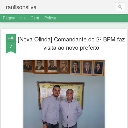
ranilsonsilva
Página inicial
Cariri
Policia
[Nova Olinda] Comandante do 2º BPM faz
JUL
7
visita ao novo prefeito