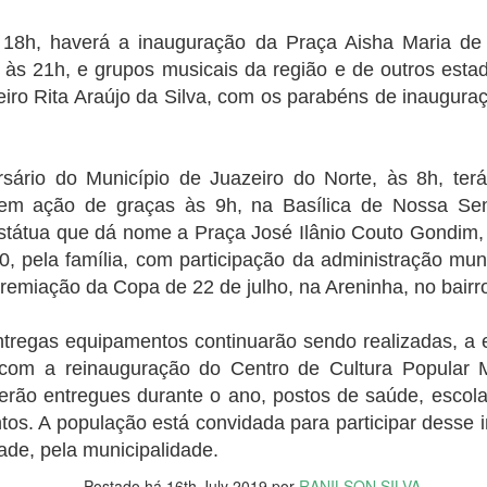
otação no primeiro turno no último dia 2. Desde o comparecimento
O ganho trimestral veio dentro da
"inadiáveis" e para as quais não
ssim como as votações para Lula e Bolsonaro e os votos brancos e
expectativa do mercado, que
há recursos suficientes previstos
18h, haverá a inauguração da Praça Aisha Maria de 
los repetem um cenário quase idênticos nos dois turnos.
projetava ganhos entre R$ 42
para o ano que vem.
, às 21h, e grupos musicais da região e de outros est
bilhões e R$ 53,5 bilhões.
co abre inscrições par trainee
iro Rita Araújo da Silva, com os parabéns de inaugura
ana do Cariri, Juazeiro do Norte, Caririaçu, Missão Velha, no Cariri.
s na região metroploitana e interior do Ceará
rsário do Município de Juazeiro do Norte, às 8h, te
 em ação de graças às 9h, na Basílica de Nossa Se
vado no país, está com inscrições abertas para o Programa de Trainee
státua que dá nome a Praça José Ilânio Couto Gondim
0, pela família, com participação da administração munic
Idilvan Alencar lança hoje sua campanha em Nova
UG
premiação da Copa de 22 de julho, na Areninha, no bair
20
Olinda
0 de agosto de 2022
ntregas equipamentos continuarão sendo realizadas, a
 com a reinauguração do Centro de Cultura Popular 
deputado federal Idilvan Alencar lança hoje (20), em Nova Olinda, a
ua campanha de recondução à Câmara Federal na região do Cariri, em
rão entregues durante o ano, postos de saúde, escola
va Olinda, cidade onde Idilvan tem raízes familiares. A concentração
tos. A população está convidada para participar desse
tá marcada para as 18h, ao lado da Escola Padre Luís Filgueiras,
dade, pela municipalidade.
cola em que Idilvan estudou e sua mãe foi diretora por mais de 20
nos.
Postado há
16th July 2019
por
RANILSON SILVA