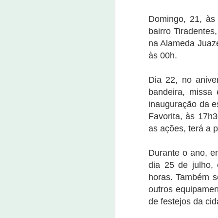
v
Pereira e Maria Zilma da Silva
a
Pereira que nasceram e moraram
Domingo, 21, às 
nu
por muitos anos no sítio Barreiros
bairro Tiradentes
na zona rural de Nova Olinda.
Empresa do saneamento bási
OCT
17
na Alameda Juaze
17 de outubro de 2022
às 00h.
Oportunidades são para Nova Olinda, Sant
Além de Fortaleza e muitas outras cidade
Dia 22, no anive
bandeira, missa
A Aegea, grupo líder em saneamento pri
2023.
inauguração da e
Favorita, às 17h3
A
as ações, terá a 
2
Durante o ano, e
dia 25 de julho,
O 
s
horas. Também se
No
outros equipamen
es
de festejos da ci
es
a