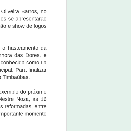
boné custa o valor de R$ 80,00.
Oliveira Barros, no
O evento promete não apenas
movimentar a economia da
ados se apresentarão
cidade, mas também divertir e
ção e show de fogos
entreter a população e os
visitantes.
rá o hasteamento da
nhora das Dores, e
, conhecida como La
ipal. Para finalizar
ro Timbaúbas.
 exemplo do próximo
Mestre Noza, às 16
s reformadas, entre
 importante momento