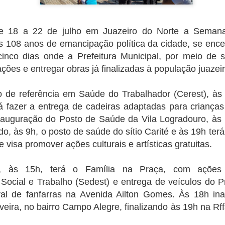
de 18 a 22 de julho em Juazeiro do Norte a Seman
108 anos de emancipação política da cidade, se enc
cinco dias onde a Prefeitura Municipal, por meio de s
Relator do Orçamento
Petrobras tem lucro a
NOV
NOV
ações e entregar obras já finalizadas à população juazei
4
4
e Alckmin propõem
cima das projeções no
PEC para garantir
terceiro trimestre
o de referência em Saúde do Trabalhador (Cerest), às 
Auxílio Brasil de R$
4 de novembro de 2022
600 em 2023
á fazer a entrega de cadeiras adaptadas para crianças
A Petrobras (PETR3;PETR4)
nauguração do Posto de Saúde da Vila Logradouro, às 1
4 de novembro de 2022
divulgou seus números do terceiro
o, às 9h, o posto de saúde do sítio Carité e às 19h terá
trimestre de 2022 (3T22) nesta
O relator do Orçamento de 2023,
quinta-feira (3) com um lucro
 visa promover ações culturais e artísticas gratuitas.
Eleitor de Nova Olinda repete cenário de primeiro
CT
senador Marcelo Castro (MDB-PI),
líquido de 46,096 bilhões,
31
turno para presidente
e o vice-presidente eleito, Geraldo
montante 48% superior ao
Alckmin (PSB), anunciaram nesta
, às 15h, terá o Família na Praça, com ações 
1 de outubro de 2022
registrado no mesmo trimestre de
quinta-feira (3) que vão propor,
Social e Trabalho (Sedest) e entrega de veículos do Pr
2021 e acima da projeção média
aos presidentes da Câmara e do
s eleitores de Nova Olinda voltaram as urnas no segundo turno deste
de analistas consultados pela
val de fanfarras na Avenida Ailton Gomes. Às 18h i
Senado, a aprovação de um
mingo (30) para votar para presidente da república e os resultados
Refinitiv, que era de um lucro de
projeto para retirar do teto de
iveira, no bairro Campo Alegre, finalizando às 19h na Rf
urados pelo Tribunal Superior Eleitoral - TSE revelam que o
R$ 43,366 bilhões.
gastos as despesas com ações
ensamento do eleitor novo-olindense em nada mudou em relação a
consideradas por eles como