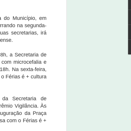
a do Município, em
errando na segunda-
uas secretarias, irá
Expoagro Salitre terá
NOV
rense.
4
Festival de Cerveja
4 de novembro de 2022
8h, a Secretaria de
A 1ª Expoagro Salitre terá um
 com microcefalia e
festival de cerveja para aqueles
8h. Na sexta-feira,
que amam apreciar.
 o Férias é + cultura
Para participar, o interessado
deve adquirir sua caneca e ganha
a camiseta. O evento será
da Secretaria de
realizado neste dia 4 de
novembro, pela secretaria de
êmio Vigilância. Às
Desenvolvimento Agrário de
nauguração da Praça
Salitre.
fsa com o Férias é +
O kit com a camisa, caneca e o