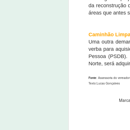
da reconstrução d
Idilvan Alencar questiona m
áreas que antes s
JUL
6
06 de julho de 2022
O deputado federal Idilvan Alencar (PDT
Caminhão Limpa
ministro da Controladoria Geral da Uni
Uma outra demand
verba para aquis
J
Pessoa (PSDB). 
Norte, será adquir
06
A 
Fonte
: Assessoria do vereador
Ge
Texto:Lucas Gonçalves
C
do
p
Marc
Polícia cumpre 30 mandados
JUN
2
2 de junho de 2022