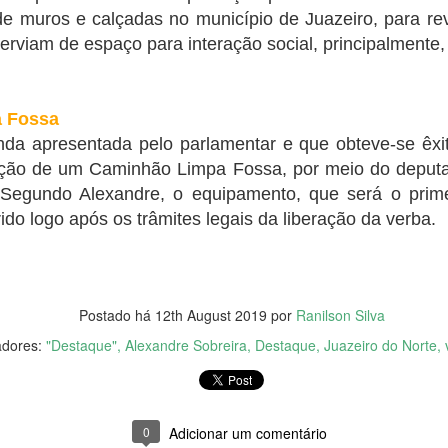
e muros e calçadas no município de Juazeiro, para rev
inistros sobre corrupção no MEC
erviam de espaço para interação social, principalmente,
-CE) faz questionamentos ao ministro da Educação, Victor Godoy, e o
 Fossa
ão, Wagner de Campos, sobre os escândalos de corrupção no MEC.
a apresentada pelo parlamentar e que obteve-se êxito
ição de um Caminhão Limpa Fossa, por meio do deputa
Senac Ceará oferta cursos para trabalhadores do
UL
Segundo Alexandre, o equipamento, que será o prime
6
comércio
ido logo após os trâmites legais da liberação da verba.
 de julho de 2022
Pesquisa Mensal do Comércio, divulgada pelo Instituto Brasileiro de
ografia e Estatística (IBGE) no dia 10, aponta que o comércio no
eará cresceu 18,5% desde 2021. O índice é até quatro vezes maior
Postado há
12th August 2019
por
Ranilson Silva
 que a média nacional no período. O cenário estadual é favorável
ara quem busca novas oportunidades de trabalho.
adores:
"Destaque"
Alexandre Sobreira
Destaque
Juazeiro do Norte
 em altaneira em mais uma etapa da operação 'salus'
0
Adicionar um comentário