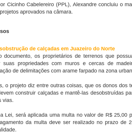
otação no primeiro turno no último dia 2. Desde o comparecimento
O ganho trimestral veio dentro da
dor Cicinho Cabelereiro (PPL), Alexandre concluiu o ma
"inadiáveis" e para as quais não
ssim como as votações para Lula e Bolsonaro e os votos brancos e
expectativa do mercado, que
há recursos suficientes previstos
projetos aprovados na câmara.
los repetem um cenário quase idênticos nos dois turnos.
projetava ganhos entre R$ 42
para o ano que vem.
bilhões e R$ 53,5 bilhões.
co abre inscrições par trainee
rsos
ana do Cariri, Juazeiro do Norte, Caririaçu, Missão Velha, no Cariri.
s na região metroploitana e interior do Ceará
sobstrução de calçadas em Juazeiro do Norte
vado no país, está com inscrições abertas para o Programa de Trainee
 documento, os proprietários de terrenos que poss
ar suas propriedades com muros e cercas de madeir
ntação de delimitações com arame farpado na zona urban
Idilvan Alencar lança hoje sua campanha em Nova
UG
20
Olinda
, o projeto diz entre outras coisas, que os donos dos
0 de agosto de 2022
evem construir calçadas e mantê-las desobstruídas para 
 vias.
deputado federal Idilvan Alencar lança hoje (20), em Nova Olinda, a
ua campanha de recondução à Câmara Federal na região do Cariri, em
va Olinda, cidade onde Idilvan tem raízes familiares. A concentração
 Lei, será aplicada uma multa no valor de R$ 25,00 p
tá marcada para as 18h, ao lado da Escola Padre Luís Filgueiras,
agamento da multa deve ser realizado no prazo de 2
cola em que Idilvan estudou e sua mãe foi diretora por mais de 20
nos.
lidade.