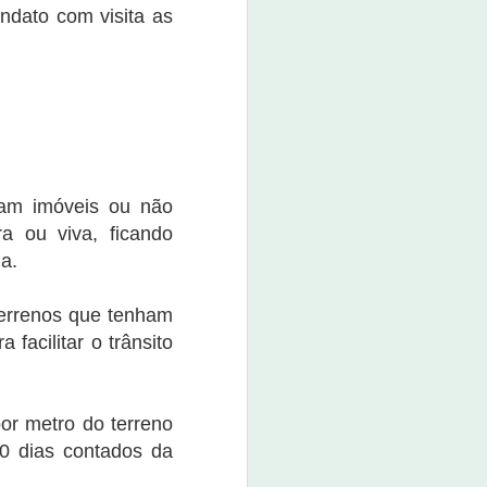
boné custa o valor de R$ 80,00.
ndato com visita as
O evento promete não apenas
movimentar a economia da
cidade, mas também divertir e
entreter a população e os
visitantes.
uam imóveis ou não
a ou viva, ficando
a.
 terrenos que tenham
facilitar o trânsito
or metro do terreno
0 dias contados da