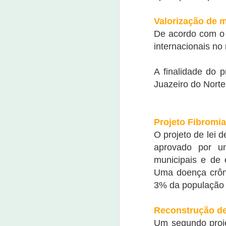
J
Valorização de 
De acordo com o p
23
internacionais no
Um
A finalidade do 
ta
m
Juazeiro do Norte
m
d
nu
Projeto Fibromia
J
O projeto de lei 
aprovado por un
7 
municipais e de 
Uma doença crôni
E
3% da população b
qu
pa
P
Reconstrução d
ap
Um segundo proje
da