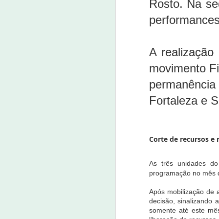
Rosto. Na se
v
Pereira e Maria Zilma da Silva
a
Pereira que nasceram e moraram
performances 
nu
por muitos anos no sítio Barreiros
na zona rural de Nova Olinda.
Empresa do saneamento bási
OCT
17
17 de outubro de 2022
A realização
Oportunidades são para Nova Olinda, Sant
movimento Fi
Além de Fortaleza e muitas outras cidade
permanência
A Aegea, grupo líder em saneamento pri
Fortaleza e 
2023.
A
Corte de recursos e
2
As três unidades do
O 
programação no mês d
s
No
Após mobilização de a
es
decisão, sinalizando
es
somente até este mês
a