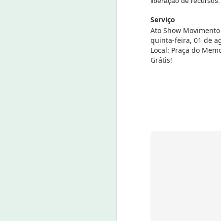
liberação de recursos.
J
Serviço
Ato Show Movimento 
quinta-feira, 01 de a
23
Local: Praça do Memo
Grátis!
Um
ta
m
m
d
nu
J
7 
E
qu
pa
P
ap
da