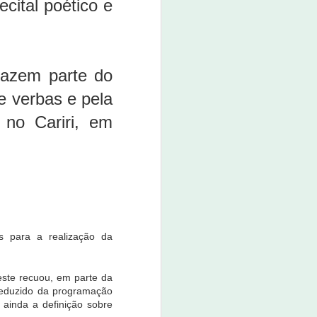
cital poético e
boné custa o valor de R$ 80,00.
O evento promete não apenas
movimentar a economia da
cidade, mas também divertir e
entreter a população e os
 fazem parte do
visitantes.
e verbas e pela
 no Cariri, em
s para a realização da
este recuou, em parte da
 reduzido da programação
ainda a definição sobre