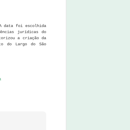
A data foi escolhida
ências jurídicas do
torizou a criação da
ito do Largo do São
a