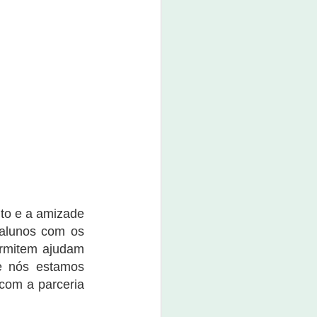
boné custa o valor de R$ 80,00.
O evento promete não apenas
movimentar a economia da
cidade, mas também divertir e
entreter a população e os
visitantes.
ito e a amizade
 alunos com os
ermitem ajudam
e nós estamos
com a parceria