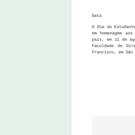
J
Data
23
O Dia do Estudant
em homenagem aos
Um
país, em 11 de ag
ta
Faculdade de Dir
m
Francisco, em São
m
d
nu
J
7 
E
qu
pa
P
ap
da