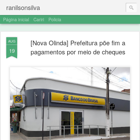
ranilsonsilva
Página inicial
Cariri
Policia
[Nova Olinda] Prefeitura põe fim a
AUG
19
pagamentos por meio de cheques