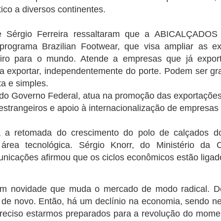
ico a diversos continentes.
Ônibus despenca de barranco, e três jogadores de
UL
23
Aurora morrem em Caririaçu
e Sérgio Ferreira ressaltaram que a ABICALÇADOS 
 de julho de 2022
 programa Brazilian Footwear, que visa ampliar as e
ileiro para o mundo. Atende a empresas que já expo
a tragédia foi registrada na estrada de Caririaçu, Ceará, no início da
rde deste sábado, dia 23 de julho. Um ônibus do transporte escolar do
 exportar, independentemente do porte. Podem ser g
unicípio de Aurora que levava a delegação da seleção daquele
ta e simples.
unicípio composta por vinte atletas para um jogo amistoso na cidade
do Governo Federal, atua na promoção das exportações b
e Santana do Cariri, despencou de um barranco próximo a Caririaçu
m trecho de estrada bastante conhecido por ribanceiras e de curvas.
estrangeiros e apoio à internacionalização de empresas 
Etapa seletiva do Circuito Sesc Junino acontece em
UL
a a retomada do crescimento do polo de calçados do
7
Pentecoste
área tecnológica. Sérgio Knorr, do Ministério da C
de julho de 2022
nicações afirmou que os ciclos econômicos estão ligad
ssa semana, o Circuito Sesc Junino promove a seletiva com as
adrilhas da macrorregião Litoral Oeste/Vale do Curu, com
em novidade que muda o mercado de modo radical. De
rticipação de quadrilhas dos municípios de Umirim, Itapipoca,
de novo. Então, há um declínio na economia, sendo nec
araipaba, Paracuru, Itapajé, General Sampaio e Pentecoste. As
resentações acontecem na sexta-feira (08) e no sábado (09), a partir
preciso estarmos preparados para a revolução do momen
s 20h, no Ginásio Poliesportivo Carneirão, em Pentecoste.