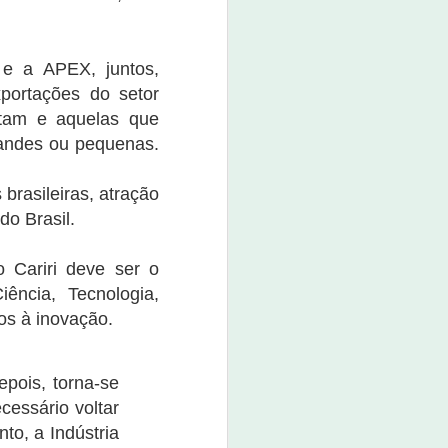
e a APEX, juntos,
xportações do setor
rtam e aquelas que
randes ou pequenas.
rasileiras, atração
do Brasil.
 Cariri deve ser o
iência, Tecnologia,
os à inovação.
pois, torna-se
essário voltar
to, a Indústria