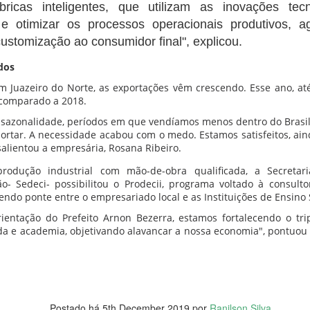
bricas inteligentes, que utilizam as inovações tec
 e otimizar os processos operacionais produtivos, 
inistros sobre corrupção no MEC
 customização ao consumidor final", explicou.
dos
-CE) faz questionamentos ao ministro da Educação, Victor Godoy, e o
m Juazeiro do Norte, as exportações vêm crescendo. Esse ano, at
ão, Wagner de Campos, sobre os escândalos de corrupção no MEC.
 comparado a 2018.
Senac Ceará oferta cursos para trabalhadores do
sazonalidade, períodos em que vendíamos menos dentro do Brasil
UL
portar. A necessidade acabou com o medo. Estamos satisfeitos, ai
6
comércio
 salientou a empresária, Rosana Ribeiro.
 de julho de 2022
rodução industrial com mão-de-obra qualificada, a Secretar
Pesquisa Mensal do Comércio, divulgada pelo Instituto Brasileiro de
- Sedeci- possibilitou o Prodecii, programa voltado à consulto
ografia e Estatística (IBGE) no dia 10, aponta que o comércio no
endo ponte entre o empresariado local e as Instituições de Ensino
eará cresceu 18,5% desde 2021. O índice é até quatro vezes maior
ientação do Prefeito Arnon Bezerra, estamos fortalecendo o tri
 que a média nacional no período. O cenário estadual é favorável
ada e academia, objetivando alavancar a nossa economia", pontuou o
ara quem busca novas oportunidades de trabalho.
 em altaneira em mais uma etapa da operação 'salus'
Postado há
5th December 2019
por
Ranilson Silva