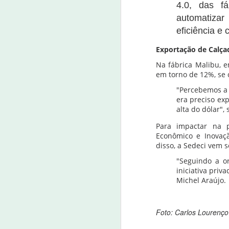
4.0, das fá
automatizar
Idilvan Alencar questiona m
JUL
eficiência e
6
06 de julho de 2022
Exportação de Calça
O deputado federal Idilvan Alencar (PDT
Na fábrica Malibu, e
ministro da Controladoria Geral da Uni
em torno de 12%, se
"Percebemos a 
J
era preciso ex
alta do dólar",
06
Para impactar na p
A 
Econômico e Inovação
Ge
disso, a Sedeci vem s
C
"Seguindo a or
do
iniciativa priv
p
Michel Araújo.
Polícia cumpre 30 mandados
JUN
Foto: Carlos Lourenço
2
2 de junho de 2022