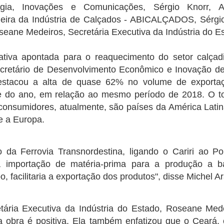
otação no primeiro turno no último dia 2. Desde o comparecimento
O ganho trimestral veio dentro da
ogia, Inovações e Comunicações, Sérgio Knorr, A
"inadiáveis" e para as quais não
ssim como as votações para Lula e Bolsonaro e os votos brancos e
expectativa do mercado, que
há recursos suficientes previstos
leira da Indústria de Calçados - ABICALÇADOS, Sérgi
los repetem um cenário quase idênticos nos dois turnos.
projetava ganhos entre R$ 42
para o ano que vem.
eane Medeiros, Secretária Executiva da Indústria do E
bilhões e R$ 53,5 bilhões.
co abre inscrições par trainee
rnativa apontada para o reaquecimento do setor calçadi
ana do Cariri, Juazeiro do Norte, Caririaçu, Missão Velha, no Cariri.
cretário de Desenvolvimento Econômico e Inovação de
s na região metroploitana e interior do Ceará
destacou a alta de quase 62% no volume de export
e do ano, em relação ao mesmo período de 2018. O to
vado no país, está com inscrições abertas para o Programa de Trainee
consumidores, atualmente, são países da América Latin
 e a Europa.
Idilvan Alencar lança hoje sua campanha em Nova
UG
20
Olinda
o da Ferrovia Transnordestina, ligando o Cariri ao P
0 de agosto de 2022
a a importação de matéria-prima para a produção a b
deputado federal Idilvan Alencar lança hoje (20), em Nova Olinda, a
 facilitaria a exportação dos produtos", disse Michel Ar
ua campanha de recondução à Câmara Federal na região do Cariri, em
va Olinda, cidade onde Idilvan tem raízes familiares. A concentração
tá marcada para as 18h, ao lado da Escola Padre Luís Filgueiras,
ária Executiva da Indústria do Estado, Roseane Mede
cola em que Idilvan estudou e sua mãe foi diretora por mais de 20
nos.
a obra é positiva. Ela também enfatizou que o Ceará