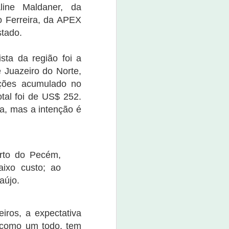
boné custa o valor de R$ 80,00.
line Maldaner, da
o Ferreira, da APEX
O evento promete não apenas
movimentar a economia da
stado.
cidade, mas também divertir e
entreter a população e os
sta da região foi a
visitantes.
 Juazeiro do Norte,
ações acumulado no
tal foi de US$ 252.
a, mas a intenção é
orto do Pecém,
aixo custo; ao
aújo.
iros, a expectativa
, como um todo, tem