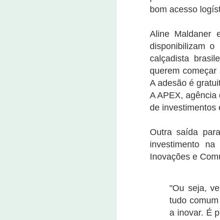
bom acesso logíst
J
Aline Maldaner 
23
disponibilizam o
calçadista bras
Um
ta
querem começar a
m
A adesão é gratui
m
A APEX, agência 
d
nu
de investimentos 
J
Outra saída par
investimento na 
7 
Inovações e Comu
E
qu
"Ou seja, v
pa
tudo comum 
P
ap
a inovar. É 
da