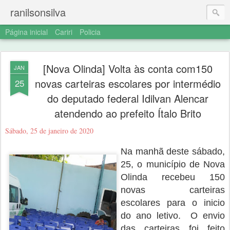
ranilsonsilva
Página inicial
Cariri
Policia
[Nova Olinda] Volta às conta com150
JAN
novas carteiras escolares por intermédio
25
do deputado federal Idilvan Alencar
atendendo ao prefeito Ítalo Brito
Sábado, 25 de janeiro de 2020
Na manhã deste sábado,
25, o município de Nova
Olinda recebeu 150
novas carteiras
escolares para o inicio
do ano letivo. O envio
das carteiras foi feito