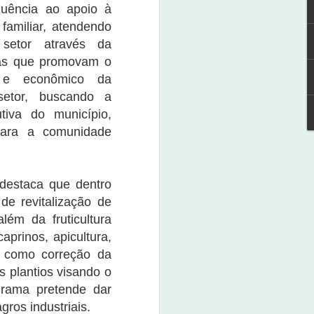
quência ao apoio à
 familiar, atendendo
setor através da
icas que promovam o
o e econômico da
Expoagro Salitre terá
NOV
etor, buscando a
4
Festival de Cerveja
utiva do município,
4 de novembro de 2022
ara a comunidade
A 1ª Expoagro Salitre terá um
festival de cerveja para aqueles
que amam apreciar.
destaca que dentro
Para participar, o interessado
de revitalização de
deve adquirir sua caneca e ganha
além da fruticultura
a camiseta. O evento será
aprinos, apicultura,
realizado neste dia 4 de
novembro, pela secretaria de
as como correção da
Desenvolvimento Agrário de
s plantios visando o
Salitre.
grama pretende dar
O kit com a camisa, caneca e o
ros industriais.