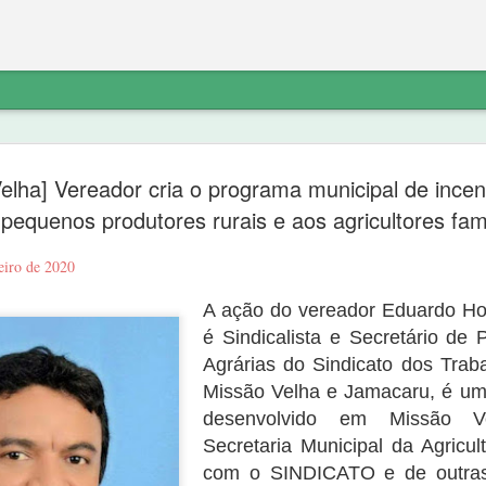
etratação sobre
“diferente do noticiado anteriorment
elha] Vereador cria o programa municipal de incen
do PT não explica o destino do dinhe
não havia denúncia do Ministério Pú
pequenos produtores rurais e aos agricultores fami
Ferreira de Sousa e que a “noittia cri
ico a exclusão do link de noticia
próprio Ministério Público porque “o 
reiro de 2020
va.com/2020/09/nova-olindapresidente-
suporte probatório algum, e não se 
atação sobre os fatos:
indicar elementos para que as suas 
A ação do vereador Eduardo H
é Sindicalista e Secretário de P
Agrárias do Sindicato dos Trab
Missão Velha e Jamacaru, é um p
desenvolvido em Missão V
Secretaria Municipal da Agricul
com o SINDICATO e de outras 