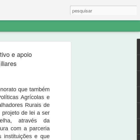
e em postagem com o título “Presidente
tivo e apoio
iro conseguido em contratos suspeitos”,,
blico em face de Damião Aureliano
liares
minis” contra ele foi arquivada pelo
denunciante fez ilações indevidas, sem
desincumbiu do ônus de pelo menos
alegações pudessem ser verossímeis.
onorato que também
olíticas Agrícolas e
alhadores Rurais de
rojeto de lei a ser
elha, através da
tura com a parceria
instituições e que