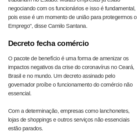
negociando com os funcionários e isso é fundamental,
inistros sobre corrupção no MEC
pois esse é um momento de união para protegermos o
Emprego", disse Camilo Santana.
-CE) faz questionamentos ao ministro da Educação, Victor Godoy, e o
ão, Wagner de Campos, sobre os escândalos de corrupção no MEC.
Decreto fecha comércio
Senac Ceará oferta cursos para trabalhadores do
UL
O pacote de benefício é uma forma de amenizar os
6
comércio
impactos negativos da crise do coronavírus no Ceará,
 de julho de 2022
Brasil e no mundo. Um decreto assinado pelo
Pesquisa Mensal do Comércio, divulgada pelo Instituto Brasileiro de
governador proíbe o funcionamento do comércio não
ografia e Estatística (IBGE) no dia 10, aponta que o comércio no
essencial.
eará cresceu 18,5% desde 2021. O índice é até quatro vezes maior
 que a média nacional no período. O cenário estadual é favorável
ara quem busca novas oportunidades de trabalho.
Com a determinação, empresas como lanchonetes,
lojas de shoppings e outros serviços não essenciais
 em altaneira em mais uma etapa da operação 'salus'
estão parados.