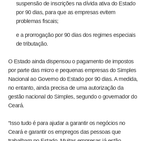
suspensão de inscrições na dívida ativa do Estado
Ônibus despenca de barranco, e três jogadores de
UL
por 90 dias, para que as empresas evitem
23
Aurora morrem em Caririaçu
problemas fiscais;
 de julho de 2022
e a prorrogação por 90 dias dos regimes especiais
a tragédia foi registrada na estrada de Caririaçu, Ceará, no início da
de tributação.
rde deste sábado, dia 23 de julho. Um ônibus do transporte escolar do
unicípio de Aurora que levava a delegação da seleção daquele
unicípio composta por vinte atletas para um jogo amistoso na cidade
O Estado ainda dispensou o pagamento de impostos
e Santana do Cariri, despencou de um barranco próximo a Caririaçu
m trecho de estrada bastante conhecido por ribanceiras e de curvas.
por parte das micro e pequenas empresas do Simples
Nacional ao Governo do Estado por 90 dias. A medida,
Etapa seletiva do Circuito Sesc Junino acontece em
UL
no entanto, ainda precisa de uma autorização da
7
Pentecoste
gestão nacional do Simples, segundo o governador do
de julho de 2022
Ceará.
ssa semana, o Circuito Sesc Junino promove a seletiva com as
adrilhas da macrorregião Litoral Oeste/Vale do Curu, com
rticipação de quadrilhas dos municípios de Umirim, Itapipoca,
"Isso tudo é para ajudar a garantir os negócios no
araipaba, Paracuru, Itapajé, General Sampaio e Pentecoste. As
Ceará e garantir os empregos das pessoas que
resentações acontecem na sexta-feira (08) e no sábado (09), a partir
trabalham no Estado. Muitas empresas já estão
s 20h, no Ginásio Poliesportivo Carneirão, em Pentecoste.